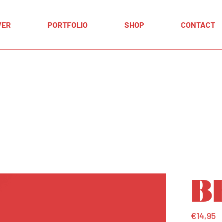
Winkelwage
VER
PORTFOLIO
SHOP
CONTACT
Afrekenen
Mijn account
Winkelwagen
Afrekenen
Mijn account
B
€
14,95