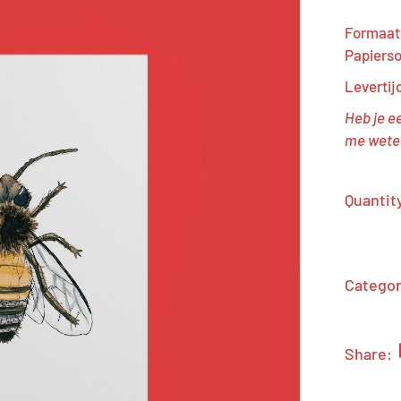
Formaat:
Papierso
Levertij
Heb je e
me weten
Quantit
Categor
Share: