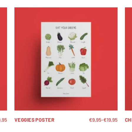
9,95
VEGGIES POSTER
€
9,95
-
€
19,95
CH