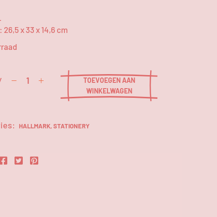
L
 26,5 x 33 x 14,6 cm
rraad
y
TOEVOEGEN AAN
WINKELWAGEN
ies:
HALLMARK
,
STATIONERY