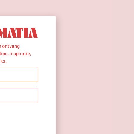
MATIA
en ontvang
ps, inspiratie,
uks.
EN