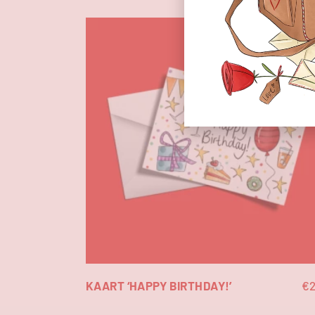
KAART ‘HAPPY BIRTHDAY!’
€
2