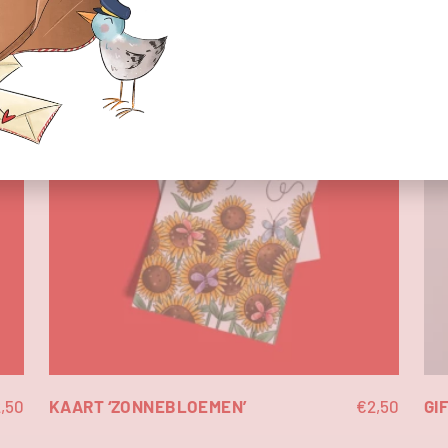
,50
KAART ‘ZONNEBLOEMEN’
€
2,50
GI