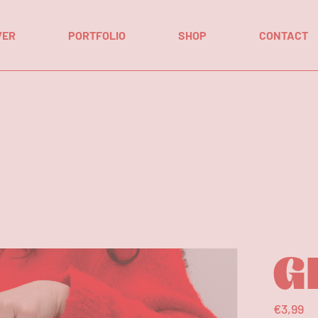
Winkelwage
VER
PORTFOLIO
SHOP
CONTACT
Afrekenen
Mijn account
Winkelwagen
Afrekenen
Mijn account
G
€
3,99