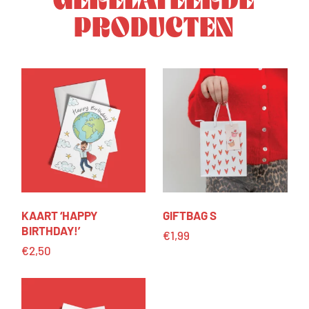
PRODUCTEN
KAART ‘HAPPY
GIFTBAG S
BIRTHDAY!’
€
1,99
€
2,50