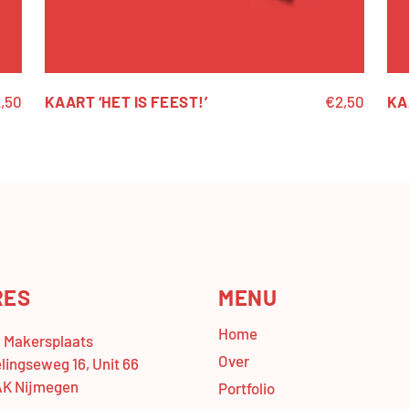
,50
KAART ‘HET IS FEEST!’
€
2,50
KA
RES
MENU
Home
Makersplaats
Over
lingseweg 16, Unit 66
AK Nijmegen
Portfolio