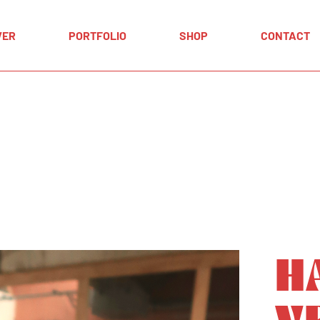
Winkelwage
VER
PORTFOLIO
SHOP
CONTACT
Afrekenen
Mijn account
Winkelwagen
Afrekenen
Mijn account
H
V