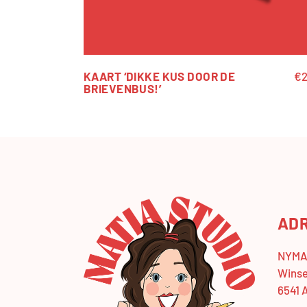
KAART ‘DIKKE KUS DOOR DE
€
2
BRIEVENBUS!’
AD
NYMA 
Winse
6541 