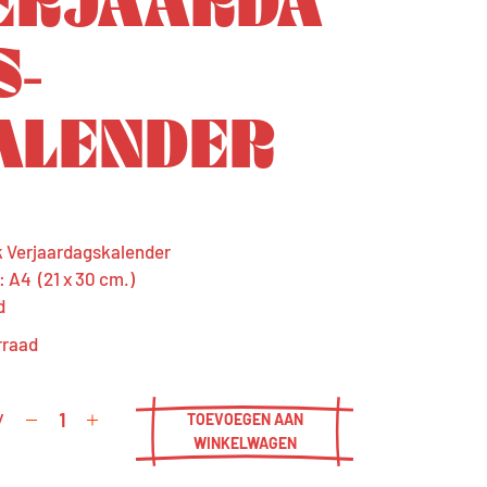
S­
ALENDER
 Verjaardagskalender
 A4 (21 x 30 cm.)
d
rraad
y
TOEVOEGEN AAN
WINKELWAGEN