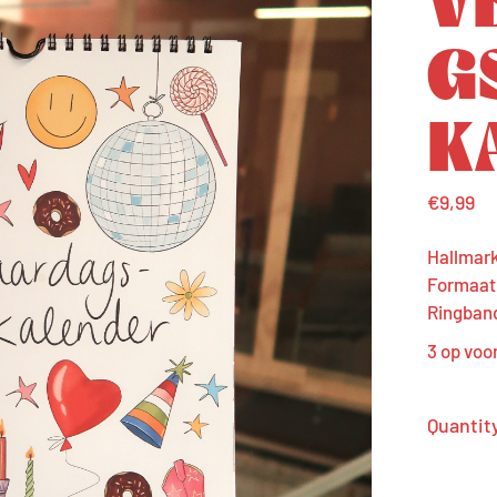
G
K
€
9,99
Hallmark
Formaat:
Ringban
3 op voo
Quantit