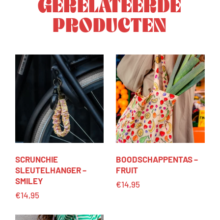
GERELATEERDE
PRODUCTEN
SCRUNCHIE
BOODSCHAPPENTAS –
SLEUTELHANGER –
FRUIT
SMILEY
€
14,95
€
14,95